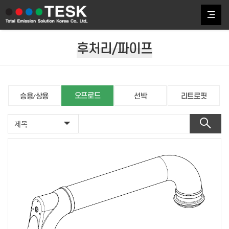
후처리/파이프
오프로드
승용/상용
선박
리트로핏